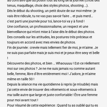
au contraire que du positif tout au long de la journée (choix des
tenus, maquillage, choix des styles photos, shooting …).
Dès le début du shooting, un petit doute de sur moi-même : je
vais être ridicule, tu ne vas pas savoir faire … et puis merd…
c’est parti une journée pour toi, lance-toi va y à fond !
Une confiance, un professionnalisme, un respect et une
bienveillance qui m’ont mise à l’aise dès le début des photos.
Des conseils sur les attitudes, les postures très précieux et
toujours en accord avec mes envies de photos.
Fin de journée : crevée mais tellement fier de moi, je m’aime. Je
ne suis pas parfaite mais je suis moi et je peux être sexy et belle
!
Découverte des photos, et bien … Whaouuuu ! Est-ce réellement
moi sur ces photos ? Je ne me suis jamais vu comme autant
belle, femme, libre d’être entièrement moi ! J’adore, je m’aime
même en taille 50 !
Depuis la séance ma vie quotidienne à repris (je m’oublie) mais
j’ai cette envie de trouver des vêtements et sous-vêtements à
ma taille autre que large et juste confortable ! Être une femme
pour moi avant tout !
Pour résumé de cette expérience : Quand tu as oublié qui tu es