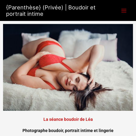
Aller
{Parenthèse} (Privée) | Boudoir et
au
portrait intime
contenu
La séance boudoir de Léa
Photographe boudoir, portrait intime et lingerie