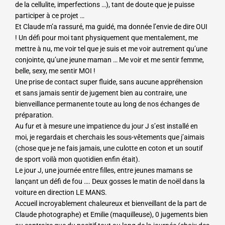
de la cellulite, imperfections …), tant de doute que je puisse
participer à ce projet …
Et Claude m’a rassuré, ma guidé, ma donnée l’envie de dire OUI
! Un défi pour moi tant physiquement que mentalement, me
mettre à nu, me voir tel que je suis et me voir autrement qu’une
conjointe, qu’une jeune maman … Me voir et me sentir femme,
belle, sexy, me sentir MOI !
Une prise de contact super fluide, sans aucune appréhension
et sans jamais sentir de jugement bien au contraire, une
bienveillance permanente toute au long de nos échanges de
préparation.
Au fur et à mesure une impatience du jour J s’est installé en
moi, je regardais et cherchais les sous-vêtements que j’aimais
(chose que je ne fais jamais, une culotte en coton et un soutif
de sport voilà mon quotidien enfin était).
Le jour J, une journée entre filles, entre jeunes mamans se
lançant un défi de fou …. Deux gosses le matin de noël dans la
voiture en direction LE MANS.
Accueil incroyablement chaleureux et bienveillant de la part de
Claude photographe) et Emilie (maquilleuse), 0 jugements bien