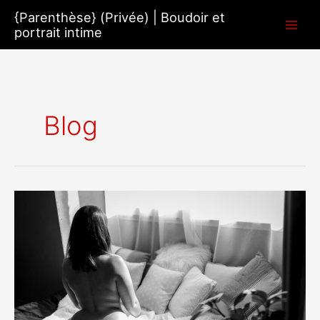
Aller
{Parenthèse} (Privée) | Boudoir et
au
portrait intime
contenu
Blog
Séance
photo
boudoir
au
Mans
:
se
reconstruire