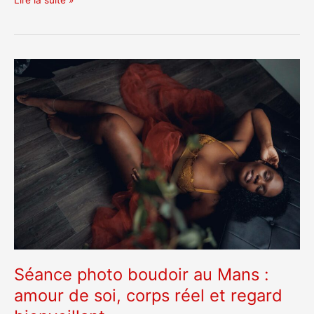
Séance
photo
boudoir
au
Mans
:
amour
de
soi,
corps
réel
et
regard
bienveillant
Séance photo boudoir au Mans :
amour de soi, corps réel et regard