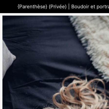
Aller
{Parenthèse} (Privée) | Boudoir et portra
au
contenu