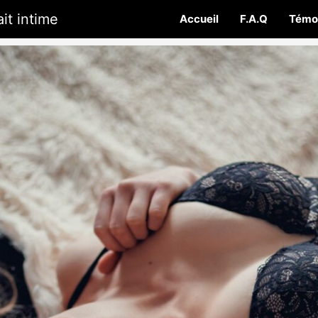
it intime
Accueil
F.A.Q
Témo